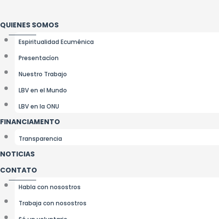
Ir
para
QUIENES SOMOS
o
Espiritualidad Ecuménica
conteúdo
Presentacíon
Nuestro Trabajo
LBV en el Mundo
LBV en la ONU
FINANCIAMENTO
Transparencia
NOTICIAS
CONTATO
Habla con nosostros
Trabaja con nosostros
Sé un voluntario