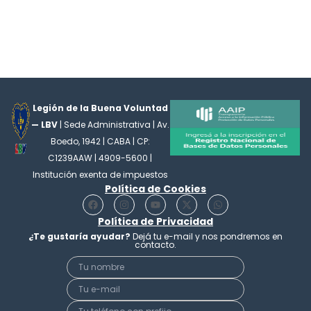
Legión de la Buena Voluntad
— LBV
| Sede Administrativa | Av.
Boedo, 1942 | CABA | CP:
C1239AAW | 4909-5600 |
Institución exenta de impuestos
Política de Cookies
F
I
Y
X
W
a
n
o
-
h
c
Política de Privacidad
s
u
t
a
e
t
t
w
t
¿Te gustaría ayudar?
Dejá tu e-mail y nos pondremos en
b
a
u
i
s
contacto.
o
g
b
t
a
o
r
e
t
p
k
a
e
p
m
r