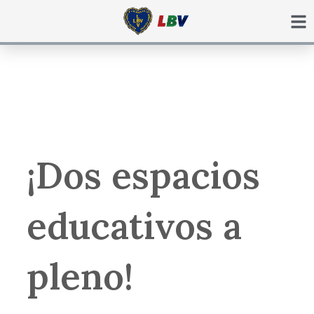
Ir
para
o
conteúdo
¡Dos espacios
educativos a
pleno!