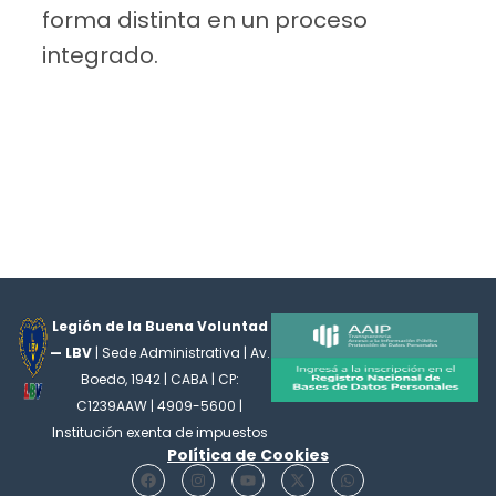
forma distinta en un proceso
integrado.
Legión de la Buena Voluntad
— LBV
| Sede Administrativa | Av.
Boedo, 1942 | CABA | CP:
C1239AAW | 4909-5600 |
Institución exenta de impuestos
Política de Cookies
F
I
Y
X
W
a
n
o
-
h