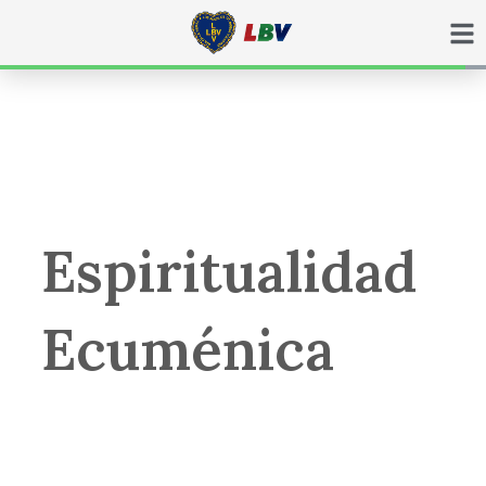
Ir
para
o
conteúdo
Espiritualidad
Ecuménica