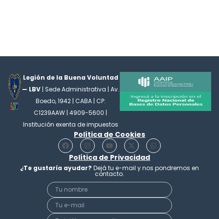
Legión de la Buena Voluntad
— LBV
| Sede Administrativa | Av.
Boedo, 1942 | CABA | CP:
C1239AAW | 4909-5600 |
Institución exenta de impuestos
Política de Cookies
F
I
Y
X
W
a
n
o
-
h
c
Política de Privacidad
s
u
t
a
e
t
t
w
t
¿Te gustaría ayudar?
Dejá tu e-mail y nos pondremos en
b
a
u
i
s
contacto.
o
g
b
t
a
o
r
e
t
p
k
a
e
p
m
r