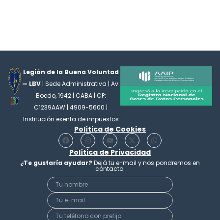
Legión de la Buena Voluntad
— LBV
| Sede Administrativa | Av.
Boedo, 1942 | CABA | CP:
C1239AAW | 4909-5600 |
Institución exenta de impuestos
Política de Cookies
F
I
Y
X
W
a
n
o
-
h
c
Política de Privacidad
s
u
t
a
e
t
t
w
t
¿Te gustaría ayudar?
Dejá tu e-mail y nos pondremos en
b
a
u
i
s
contacto.
o
g
b
t
a
o
r
e
t
p
k
a
e
p
m
r