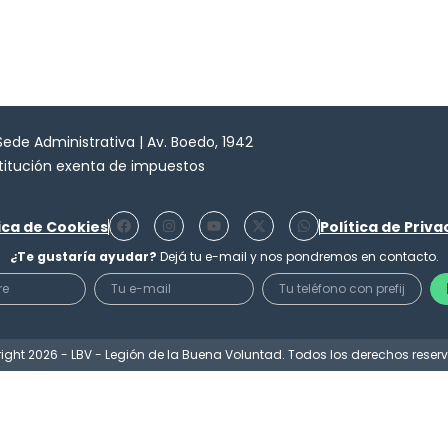
 Sede Administrativa | Av. Boedo, 1942
stitución exenta de impuestos
F
I
Y
X
W
tica de Cookies
Política de Priv
a
n
o
-
h
c
s
u
t
a
¿Te gustaría ayudar?
Dejá tu e-mail y nos pondremos en contacto.
e
t
t
w
t
b
a
u
i
s
o
g
b
t
a
o
r
e
t
p
k
a
e
p
m
r
ight 2026 - LBV - Legión de la Buena Voluntad. Todos los derechos reser
Financiamento
Noticias
Contato