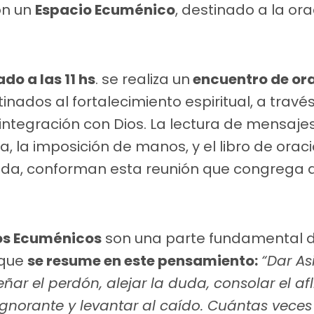
on un
Espacio Ecuménico
, destinado a la ora
o a las 11 hs
. se realiza un
encuentro de ora
tinados al fortalecimiento espiritual, a travé
tegración con Dios. La lectura de mensajes
, la imposición de manos, y el libro de oraci
cada, conforman esta reunión que congrega a
os Ecuménicos
son una parte fundamental d
, que
se resume en este pensamiento:
“Dar As
señar el perdón, alejar la duda, consolar el afl
 ignorante y levantar al caído. Cuántas vec