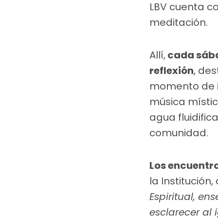
LBV cuenta c
meditación.
Allí,
cada sábad
reflexión
, des
momento de in
música mística
agua fluidifi
comunidad.
Los encuentr
la Institución
Espiritual, en
esclarecer al