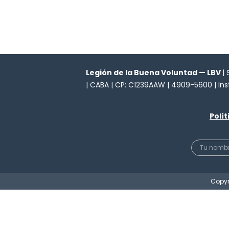
Legión de la Buena Voluntad — LBV
|
| CABA | CP: C1239AAW | 4909-5600 | In
Polí
Copyr
Quienes somos